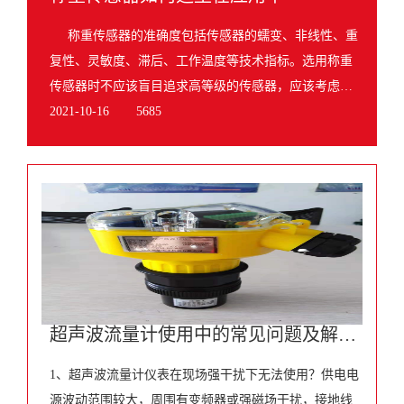
称重传感器的准确度包括传感器的蠕变、非线性、重
复性、灵敏度、滞后、工作温度等技术指标。选用称重
传感器时不应该盲目追求高等级的传感器，应该考虑电
子衡的准确度等级和成本。一般情况下，选用称重传感
2021-10-16
5685
器的总精度
超声波流量计使用中的常见问题及解决方法
1、超声波流量计仪表在现场强干扰下无法使用？供电电
源波动范围较大，周围有变频器或强磁场干扰，接地线