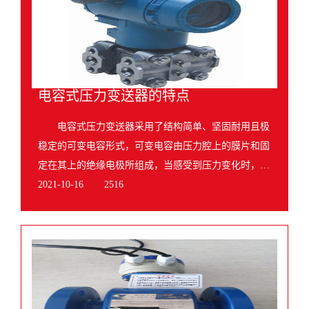
电容式压力变送器的特点
电容式压力变送器采用了结构简单、坚固耐用且极
稳定的可变电容形式，可变电容由压力腔上的膜片和固
定在其上的绝缘电极所组成，当感受到压力变化时，膜
片要产生微微的翘曲变形，从而改变了两极的间距，
2021-10-16
2516