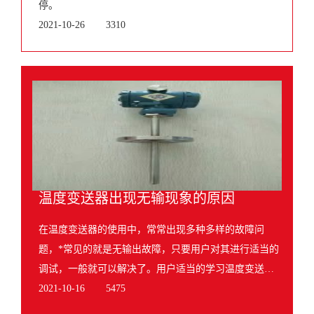
停。
2021-10-26
3310
温度变送器出现无输现象的原因
在温度变送器的使用中，常常出现多种多样的故障问
题，*常见的就是无输出故障，只要用户对其进行适当的
调试，一般就可以解决了。用户适当的学习温度变送器
的无输出调试，有利于用户解决故障问题。接下来小编
2021-10-16
5475
为大家详细的介绍一下温度变送器出现无输现象的原因