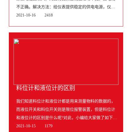
不正确。解决方法：给仪表提供稳定的供电电源，仪表
安装远离变频器和强磁场干扰，有良好的接地线。2、开
2021-10-16
2418
机无显示检查电源属性是否与仪表的额定值相对应
料位计和液位计的区别
我们知道料位计和液位计都是用来测量物料的数据的，
而液位开关和料位开关则是限位报警装置，但是料位计
和液位计的区别是什么呢?对此，小编给大家做了如下的
介绍。在测量过程中，料位计和液位计都是经常会被使
2021-10-15
1179