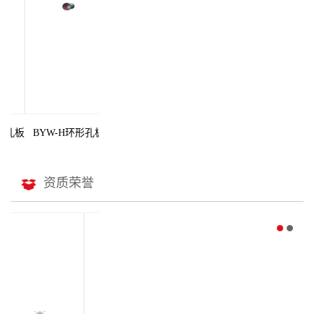
孔板
BYW-H环形孔板
资质荣誉