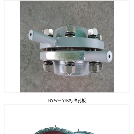
BYW－Y/K标准孔板