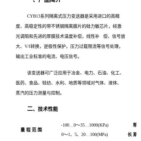
一、产品简介
CYB13系列隔离式压力变送器是采用进口的高精
度、高稳定性的带不锈钢隔离膜片的硅力敏芯片，经激
光调阻和先进的厚膜技术温度补偿，线性补 偿、信号放
大、V/I转换，逆极性保护，压力过载限流等信号处理，
输出工业标准的电流、电压信号。
该变送器可广泛应用于冶金、电力、石油、化工、
医药、食品、轻纺、水利、地质等领域对气体、液体、
蒸汽的压力测量与控制。
二
、技术性能
-100…0～35…1000(KPa)
精 
量 程 范 围
0～1、5、20…100(MPa)
长 期 