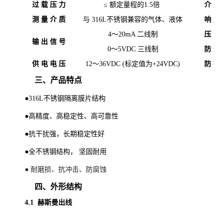
过 载 压 力
≤
额定量程的1.5倍
介 质
测 量 介 质
与 316L不锈钢兼容的气体、液体
响 应
4～20mA 二线制
压 力
输 出 信 号
0～5VDC 三线制
防 爆
供 电 电 压
12～36VDC (标定值为+24VDC)
防 护
三、产品特点
●316L不锈钢隔离膜片结构
●高精度、高稳定性、高可靠性
●抗干扰强，长期稳定性好
●全不锈钢结构， 坚固耐用
● 耐磨损、抗冲击、防腐蚀
四、外形结构
4.1
赫斯曼出线