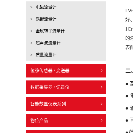
>
电磁流量计
L
>
涡街流量计
好
1C
>
金属转子流量计
的
>
超声波流量计
表
>
质量流量计
二
位移传感器 / 变送器
● 
数据采集器 / 记录仪
●
智能数显仪表系列
●
●
物位产品
●