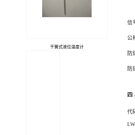
信
公
干簧式液位温度计
防
防
四
代
LW