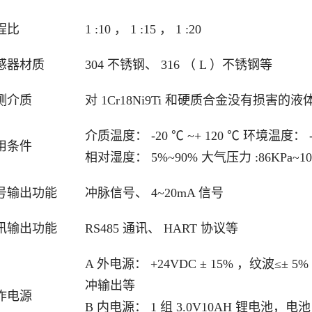
程比
1 :10 ， 1 :15 ， 1 :20
感器材质
304 不锈钢、 316 （ L ）不锈钢等
测介质
对 1Cr18Ni9Ti 和硬质合金没有损害的液
介质温度： -20 ℃ ~+ 120 ℃ 环境温度： -2
用条件
相对湿度： 5%~90% 大气压力 :86KPa~10
号输出功能
冲脉信号、 4~20mA 信号
讯输出功能
RS485 通讯、 HART 协议等
A 外电源： +24VDC ± 15% ，纹波≤± 5
冲输出等
作电源
B 内电源： 1 组 3.0V10AH 锂电池，电池