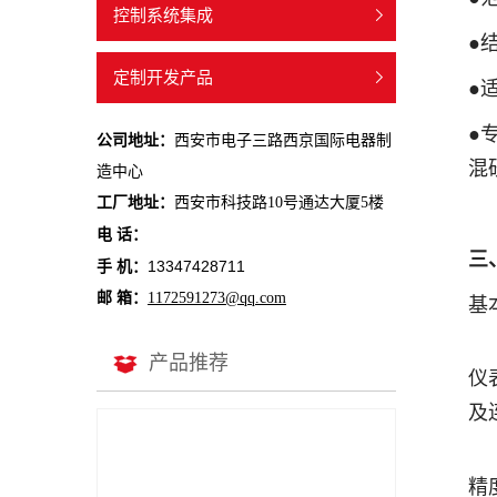
控制系统集成
●
定制开发产品
●
●
公司地址：
西安市电子三路西京国际电器制
混
造中心
工厂地址：
西安市科技路10号通达大厦5楼
电 话：
三
13347428711
手 机：
邮 箱：
1172591273@qq.com
基
产品推荐
仪
及
精