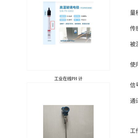
量
传
被
使
工业在线PH 计
信
通
工