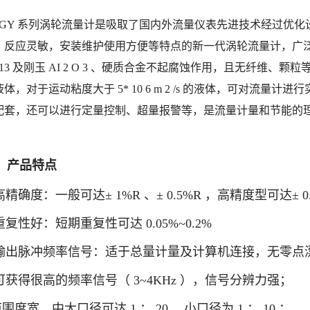
WGY 系列涡轮流量计是吸取了国内外流量仪表先进技术经过优
、反应灵敏，安装维护使用方便等特点的新一代涡轮流量计，广泛用于测
r13 及刚玉 AI 2 O 3 、硬质合金不起腐蚀作用，且无纤维、颗粒等杂
液体，对于运动粘度大于 5* 10 6 m 2 /s 的液体，可对流
配套，还可以进行定量控制、超量报警等，是流量计量和节能的
、产品特点
高精确度：一般可达± 1%R 、± 0.5%R ，高精度型可达± 0
 重复性好：短期重复性可达 0.05%~0.2%
 输出脉冲频率信号：适于总量计量及计算机连接，无零点
 可获得很高的频率信号（ 3~4KHz ），信号分辨力强；
范围度宽，中大口径可达 1 ： 20 ，小口径为 1 ： 10 ；