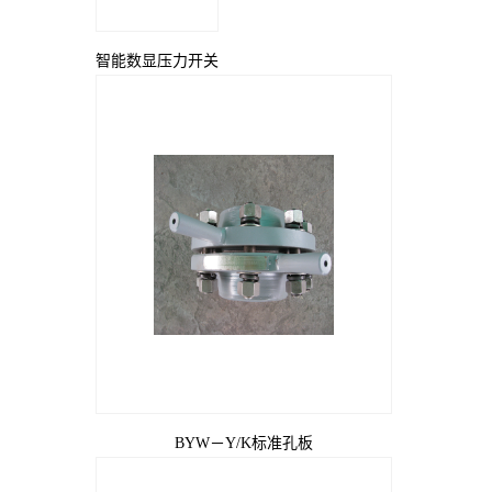
智能数显压力开关
BYW－Y/K标准孔板