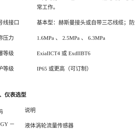
常工作。
号线接口
基本型：赫斯曼接头或自带三芯线缆；防爆型
称压力
1.6MPa 、 2.5MPa 、 6.3MPa
爆等级
ExiaIICT4 或 ExdIIBT6
护等级
IP65 或更高（可订制）
 、仪表选型
说明
码
GY －
液体涡轮流量传感器