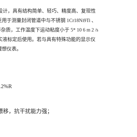
化设计，具有结构简单、轻巧、精度高、复现性
量封闭管道中与不锈钢 1Cr18Ni9Ti 、
质，工作温度下运动粘度小于 5* 10 6 m 2 /s
量计进行实液标定后使用。若与具有特殊功能的显示仪
理想仪表。
.2%R
漂移，抗干扰能力强；