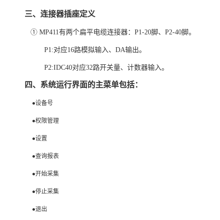
三、连接器插座定义
①
MP411
有两个扁平电缆连接器：
P1-20
脚、
P2-40
脚。
P1:
对应
16
路模拟输入、
DA
输出。
P2:IDC40
对应
32
路开关量、计数器输入。
四、系统运行界面的主菜单包括：
●设备号
●权限管理
●设置
●查询报表
●开始采集
●停止采集
●退出