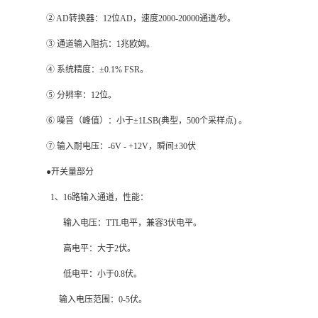
② AD转换器：12位AD，速度2000-20000通道/秒。
③ 通道输入阻抗：1兆欧姆。
④ 系统精度：±0.1% FSR。
⑤ 分辨率：12位。
⑥ 噪音（峰值）：小于±1LSB(典型，500个采样点) 。
⑦ 输入耐电压：-6V - +12V，瞬间±30伏
●开关量部分
1
、16路输入通道，性能：
输入电压：TTL电平，兼容3伏电平。
高电平：大于2伏。
低电平：小于0.8伏。
输入电压范围：0-5伏。