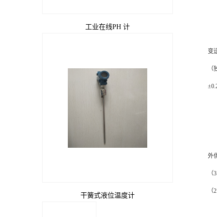
工业在线PH 计
变
（
±0
外
（
（
干簧式液位温度计