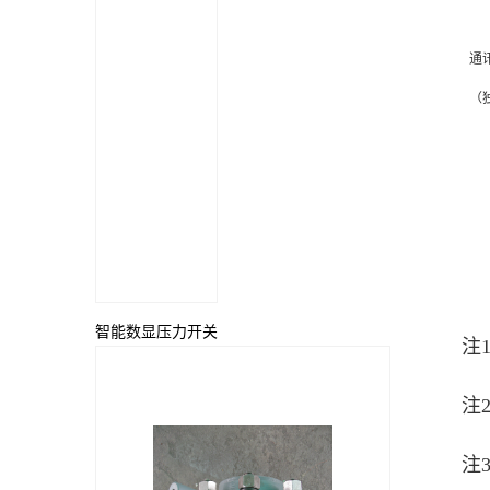
通
（独
智能数显压力开关
注
2
注
2
注