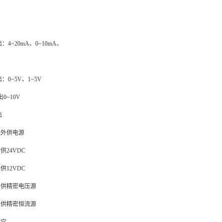
：4~20mA、0~10mA、
：0~5V、1~5V
0~10V
出
无外供电源
供24VDC
供12VDC
外供精密电压源
外供精密恒流源