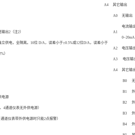
A4
其它输出
A0
无输出
电流输出
送输出2（注2）
A1
0~20mA
独立供电，全隔离。10位 D/A，误差小于±0.5%或12位D/A，误差小于
A2
电压输出
.2%）
A3
电压输出
A4
其它输
B0
B1
外
供电源
B2
外
3、4通道仪表无外供电源）
B3
2 通道仪表带外供电源时只能2点报警）
B4