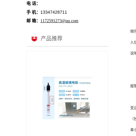
电 话：
13347428711
手 机：
邮 箱：
1172591273@qq.com
顺
产品推荐
入
说
报
变
（独
差小