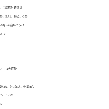
J、T或辐射感温计
50、BA1、BA2、G53
0)mA或(0~20)mA
5）V
4：1~4点报警
0mA、0~10mA、0~20mA
V、1~5V
0V