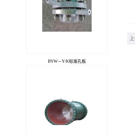
上
BYW－Y/K标准孔板