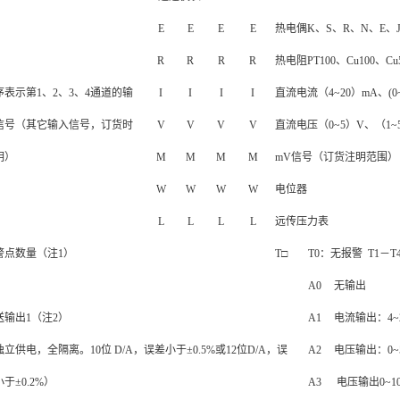
E
E
E
E
热电偶K、S、R、N、E、
R
R
R
R
热电阻PT100、Cu100、Cu
序表示第1、2、3、4通道的输
I
I
I
I
直流电流（4~20）mA、(0~1
信号（其它输入信号，订货时
V
V
V
V
直流电压（0~5）V、（1~
明）
M
M
M
M
mV信号（订货注明范围）
W
W
W
W
电位器
L
L
L
L
远传压力表
警点数量（注1）
T□
T0：无报警 T1－T
A0
无输出
送输出1（注2）
A1
电流输出：4~2
立供电，全隔离。10位 D/A，误差小于±0.5%或12位D/A，误
A2
电压输出：0~5
于±0.2%）
A3
电压输出0~1