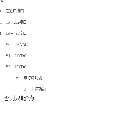
其它
0
无通讯接口
1
RS－232接口
2
RS－485接口
V0
220VAC
V1
24VDC
V2
12VDC
P
带打印功能
N
非标功能
，否则只能2点