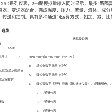
XSD系列仪表，2~4路模拟量输入同时显示，最多4路
感器、变送器配合，完成温度、压力、流量、液体、成分
、传送和控制。具有多种通道间运算方式，如加、减、比
。
、选型
代码及说明
容
XSD/
形尺寸
A－
160*80*105或80*160*105（W*H*L）
H
横式全数字显示（红色）
板形式(显示的颜色
S
竖式全数字显示（红色）
按定货要求)
G
竖式双数字+双光柱显示（限2通道仪表），1通道绿色，
2
2通道仪表
道数
3
3通道仪表
4
4通道仪表